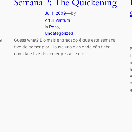
Semana 2: The Quickening
—
Jul 1, 2009
by
Artur Ventura
in
Peso
, 
Uncategorized
Guess what? E o mais engraçado é que esta semana
de
tive de comer pior. Houve uns dias onde não tinha
B
comida e tive de comer pizzas e etc.
k
m
h
A
c
q